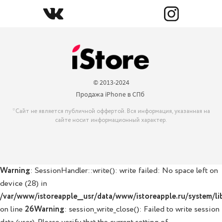
© 2013-2024

Продажа iPhone в СПб 
*Сайт не является публичной оффертой. Вся информация, указанная на
сайте носит информационный характер.
Warning
: SessionHandler::write(): write failed: No space left on
device (28) in
/var/www/istoreapple__usr/data/www/istoreapple.ru/system/lib
on line
26
Warning
: session_write_close(): Failed to write session