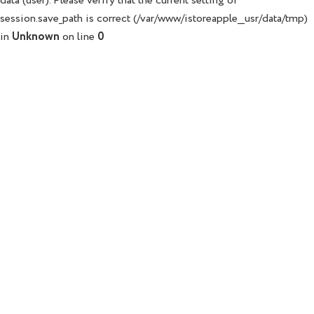
data (user). Please verify that the current setting of
session.save_path is correct (/var/www/istoreapple__usr/data/tmp)
in
Unknown
on line
0