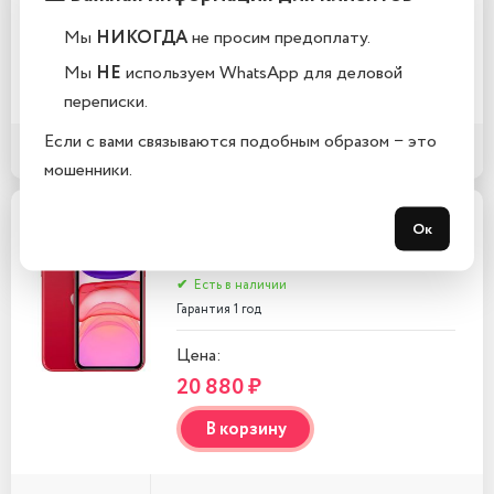
Цена:
20 880 ₽
Мы
НИКОГДА
не просим предоплату.
Мы
НЕ
используем WhatsApp для деловой
В корзину
переписки.
Если с вами связываются подобным образом − это
Хочу дешевле
Купить в 1 клик
мошенники.
Apple iPhone 11 256ГБ
Ок
(PRODUCT) RED
✔
Есть в наличии
Гарантия 1 год
Цена:
20 880 ₽
В корзину