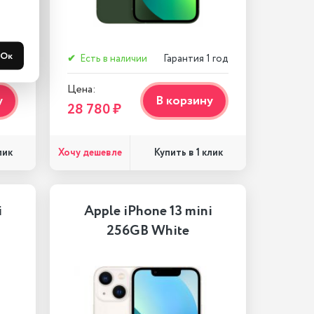
Ок
 год
✔
Есть в наличии
Гарантия 1 год
Цена:
у
В корзину
28 780 ₽
Хочу дешевле
лик
Купить в 1 клик
i
Apple iPhone 13 mini
256GB White