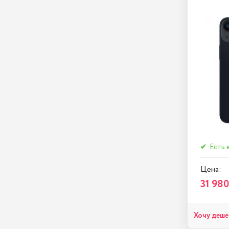
✔
Есть 
Цена:
31 980
Хочу деше