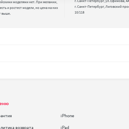
г. Санкт-Петербург, ул. Ефимова, 4А,
ийскими моделями нет. При желании, 
г. Санкт-Петербург, Лиговский про
 есть и ростест модели, но цена на них 
10/118
т выше.
еню
рантия
iPhone
литика возврата
iPad