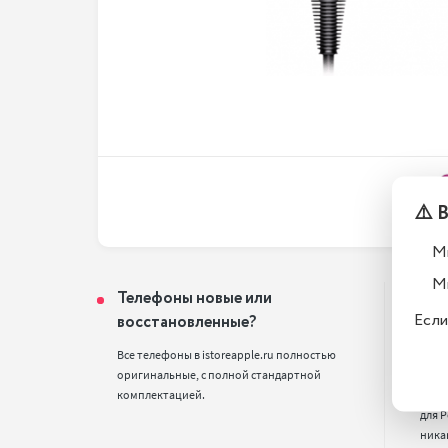
⚠️ 
М
М
Телефоны новые или
Поч
Если
восстановленные?
цен
Все телефоны в istoreapple.ru полностью 
Мы п
оригинальные, с полной стандартной 
смарт
комплектацией.
деше
для Р
ника