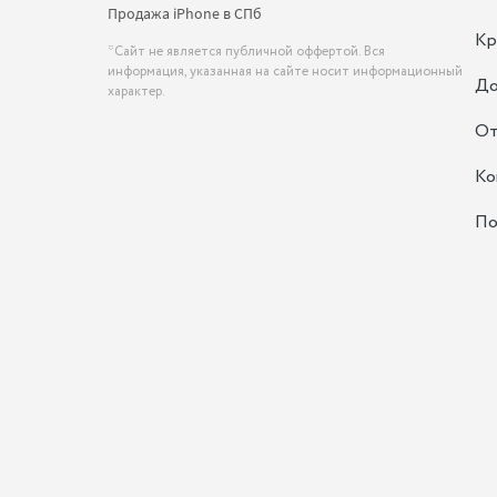
Продажа iPhone в СПб
Кр
*Сайт не является публичной оффертой. Вся
информация, указанная на сайте носит информационный
До
характер.
От
Ко
По