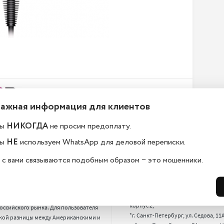
Важная информация для клиентов
ы
НИКОГДА
не просим предоплату.
ы
НЕ
используем WhatsApp для деловой переписки.
ему у вас такие низкие
Где находится Ваш магаз
 с вами связываются подобным образом − это мошенники.
ы?
*г. Санкт-Петербург, 17-я лин. B.O., 2
*г. Санкт-Петербург, Новгородская 
родаем американские и европейские 
13,

фоны. На них цена на 15-20% 
*г. Санкт-Петербург, Пискарёвский п
вле, чем на смартфоны, выпущенные 
корпус 2,

оссийского рынка. Для пользователя 
*г. Санкт-Петербург, ул. Седова, 11А,
кой разницы между Американскими и 