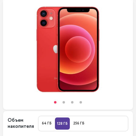
Объем
64 ГБ
256 ГБ
128 ГБ
накопителя