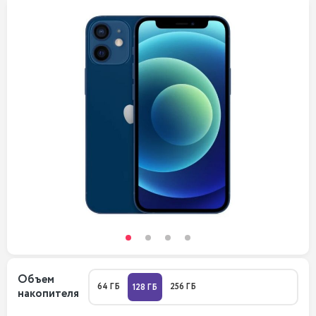
Объем
64 ГБ
256 ГБ
128 ГБ
накопителя