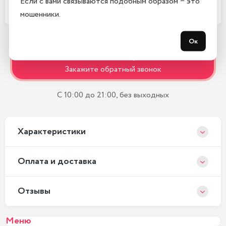
Если с вами связываются подобным образом − это
Какой срок гарантии?
мошенники.
Ок
Остались вопросы?
Закажите обратный звонок
С 10:00 до 21:00, без выходных
Xарактеристики
Оплата и доставка
Отзывы
Меню