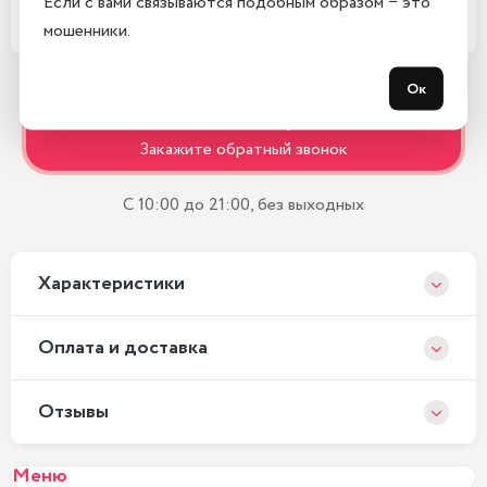
Если с вами связываются подобным образом − это
Какой срок гарантии?
мошенники.
Ок
Остались вопросы?
Закажите обратный звонок
С 10:00 до 21:00, без выходных
Xарактеристики
Оплата и доставка
Отзывы
Меню