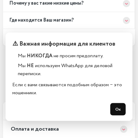
Почему у вас такие низкие цены?
Где находится Ваш магазин?
Какой срок гарантии?
⚠️ Важная информация для клиентов
Мы
НИКОГДА
не просим предоплату.
Остались вопросы?
Мы
НЕ
используем WhatsApp для деловой
Закажите обратный звонок
переписки.
Если с вами связываются подобным образом − это
С 10:00 до 21:00, без выходных
мошенники.
Ок
Xарактеристики
Оплата и доставка