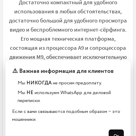
Достаточно компактный для удобного
использования в любых обстоятельствах,
достаточно большой для удобного просмотра
видео и беспроблемного интернет-сёрфинга.
Его мощная техническая платформа,
состоящая из процессора А9 и сопроцессора
движения М9, обеспечивает исключительную
быстроту работы операционной системы
⚠️ Важная информация для клиентов
даже при максимальных нагрузках.
Мы
НИКОГДА
не просим предоплату.
Мы
НЕ
используем WhatsApp для деловой
переписки.
Новые возможности
Если с вами связываются подобным образом − это
Обновлённый дисплей Retina HD способен
мошенники.
воспроизводить ещё более реалистичные
Ок