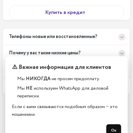
Купить в кредит
Телефоны новые или восстановленные?
Почему у вас такие низкие цены?
⚠️ Важная информация для клиентов
Где находится Ваш магазин?
Мы
НИКОГДА
не просим предоплату.
Какой срок гарантии?
Мы
НЕ
используем WhatsApp для деловой
переписки.
Если с вами связываются подобным образом − это
Остались вопросы?
мошенники.
Закажите обратный звонок
Ок