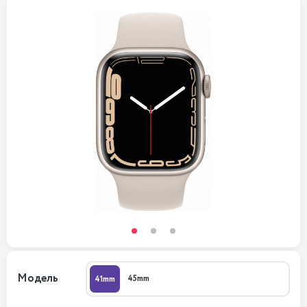
Модель
45mm
41mm