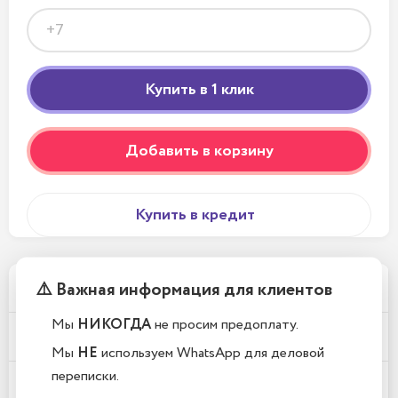
Добавить в корзину
Купить в кредит
⚠️ Важная информация для клиентов
Телефоны новые или восстановленные?
Мы
НИКОГДА
не просим предоплату.
Почему у вас такие низкие цены?
Мы
НЕ
используем WhatsApp для деловой
переписки.
Где находится Ваш магазин?