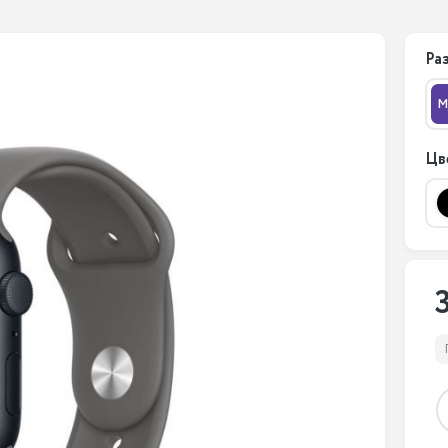
Ра
M
Цв