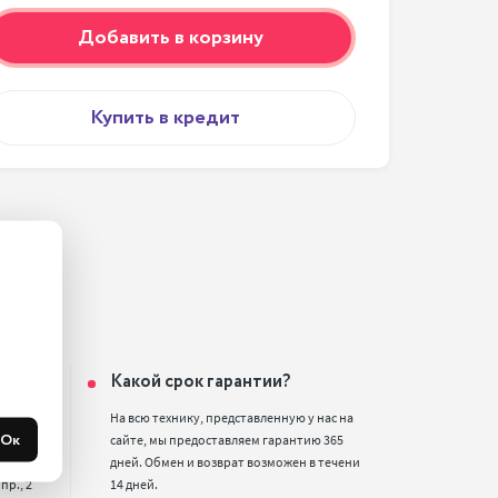
Добавить в корзину
Купить в кредит
ин?
Какой срок гарантии?
2,

На всю технику, представленную у нас на 
Ок
улица, 
сайте, мы предоставляем гарантию 365 
дней. Обмен и возврат возможен в течени 
р., 2 
14 дней.