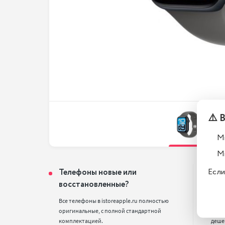
⚠️ 
М
М
Если
Телефоны новые или
Поч
восстановленные?
цен
Все телефоны в istoreapple.ru полностью 
Мы п
оригинальные, с полной стандартной 
смарт
комплектацией.
деше