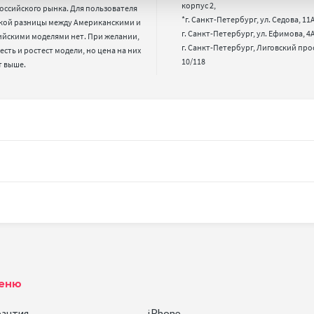
корпус 2,

оссийского рынка. Для пользователя 
*г. Санкт-Петербург, ул. Седова, 11А,
кой разницы между Американскими и 
г. Санкт-Петербург, ул. Ефимова, 4А,
ийскими моделями нет. При желании, 
г. Санкт-Петербург, Лиговский про
 есть и ростест модели, но цена на них 
10/118
т выше.
еню
рантия
iPhone