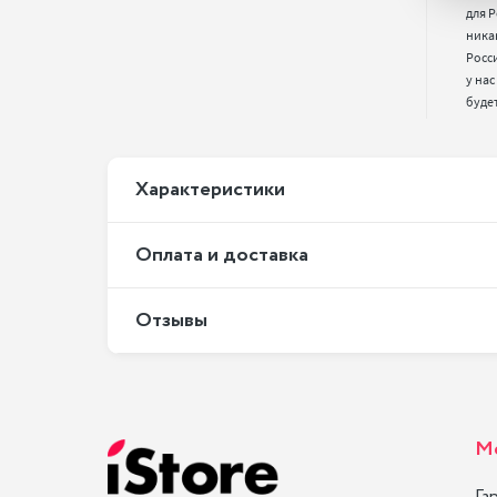
для Р
ника
Росс
у нас
буде
Xарактеристики
Оплата и доставка
Отзывы
М
Га