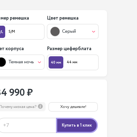
змер ремешка
Цвет ремешка
Серый
S/M
/L
ет корпуса
Размер циферблата
Темная ночь
44 мм
40 мм
34 990 ₽
Почему низкая цена?
Хочу дешевле!