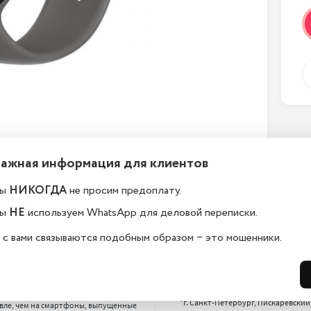
Важная информация для клиентов
ы
НИКОГДА
не просим предоплату.
ы
НЕ
используем WhatsApp для деловой переписки.
 с вами связываются подобным образом − это мошенники.
ему у вас такие низкие
Где находится Ваш магаз
ы?
*г. Санкт-Петербург, 17-я лин. B.O., 2
*г. Санкт-Петербург, Новгородская 
родаем американские и европейские 
13,

фоны. На них цена на 15-20% 
*г. Санкт-Петербург, Пискарёвский п
вле, чем на смартфоны, выпущенные 