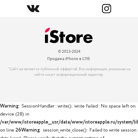
© 2013-2024

Продажа iPhone в СПб 
*Сайт не является публичной оффертой. Вся информация, указанная на
сайте носит информационный характер.
Warning
: SessionHandler::write(): write failed: No space left on
device (28) in
/var/www/istoreapple__usr/data/www/istoreapple.ru/system/lib
on line
26
Warning
: session_write_close(): Failed to write session