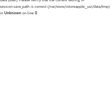
data (user). Please verify that the current setting of
session.save_path is correct (/var/www/istoreapple__usr/data/tmp)
in
Unknown
on line
0