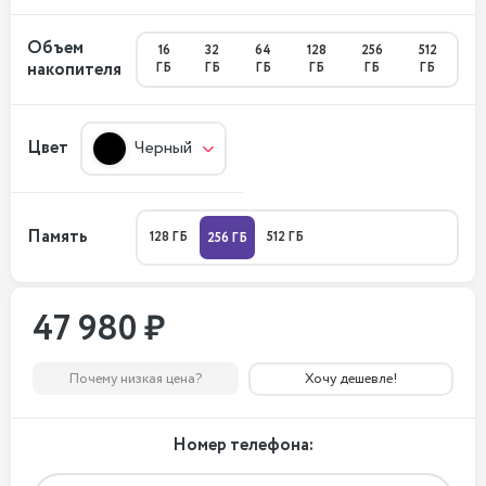
Объем
16
32
64
128
256
512
накопителя
ГБ
ГБ
ГБ
ГБ
ГБ
ГБ
Цвет
Черный
Память
128 ГБ
512 ГБ
256 ГБ
47 980 ₽
Почему низкая цена?
Хочу дешевле!
Номер телефона: