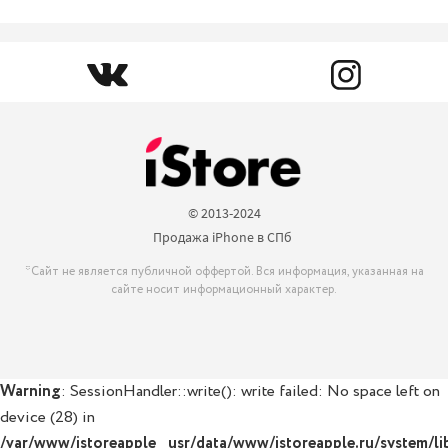
© 2013-2024

Продажа iPhone в СПб 
*Сайт не является публичной оффертой. Вся информация, указанная на
сайте носит информационный характер.
Warning
: SessionHandler::write(): write failed: No space left on
device (28) in
/var/www/istoreapple__usr/data/www/istoreapple.ru/system/lib