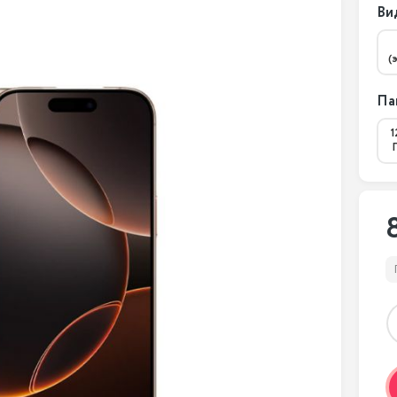
Ви
(
Па
1