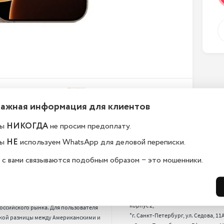
Важная информация для клиентов
ы
НИКОГДА
не просим предоплату.
ы
НЕ
используем WhatsApp для деловой переписки.
ему у вас такие низкие
Где находится Ваш магаз
 с вами связываются подобным образом − это мошенники.
ы?
*г. Санкт-Петербург, 17-я лин. B.O., 2
*г. Санкт-Петербург, Новгородская 
родаем американские и европейские 
13,

фоны. На них цена на 15-20% 
*г. Санкт-Петербург, Пискарёвский п
вле, чем на смартфоны, выпущенные 
корпус 2,

оссийского рынка. Для пользователя 
*г. Санкт-Петербург, ул. Седова, 11А,
кой разницы между Американскими и 