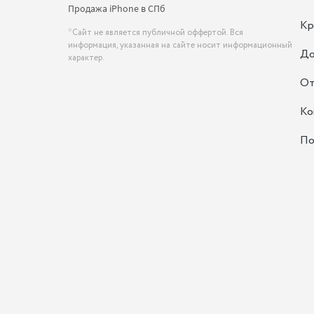
Продажа iPhone в СПб
Кр
*Сайт не является публичной оффертой. Вся
информация, указанная на сайте носит информационный
До
характер.
От
Ко
По