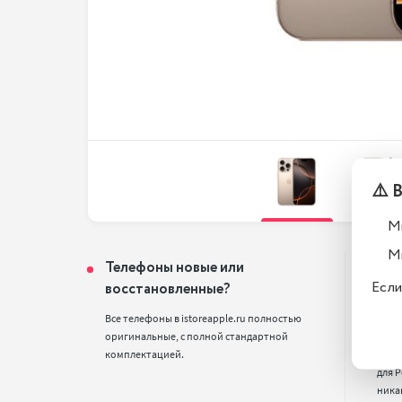
⚠️ 
М
М
Телефоны новые или
Поч
Если
восстановленные?
цен
Все телефоны в istoreapple.ru полностью 
Мы п
оригинальные, с полной стандартной 
смарт
комплектацией.
деше
для Р
ника