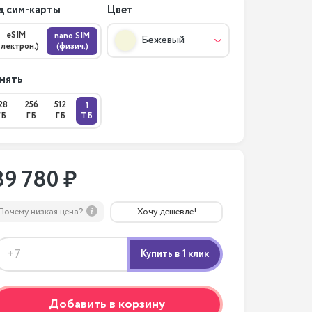
д сим-карты
Цвет
eSIM
nano SIM
Бежевый
электрон.)
(физич.)
мять
28
256
512
1
ГБ
ГБ
ГБ
ТБ
89 780 ₽
Почему низкая цена?
Хочу дешевле!
Добавить в корзину