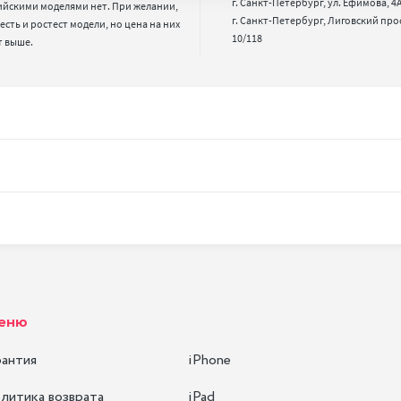
г. Санкт-Петербург, ул. Ефимова, 4А,
ийскими моделями нет. При желании, 
г. Санкт-Петербург, Лиговский про
 есть и ростест модели, но цена на них 
10/118
т выше.
еню
рантия
iPhone
литика возврата
iPad