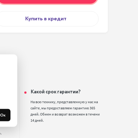
Купить в кредит
ин?
Какой срок гарантии?
2,

На всю технику, представленную у нас на 
улица, 
сайте, мы предоставляем гарантию 365 
Ок
дней. Обмен и возврат возможен в течени 
р., 2 
14 дней.

