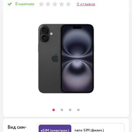
В наличии
0 отзывов
Вид сим-
nano SIM (физич.)
eSIM (электрон.)