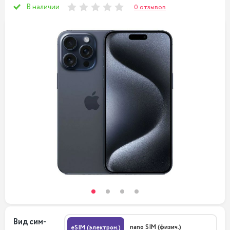
В наличии
0 отзывов
Вид сим-
nano SIM (физич.)
eSIM (электрон.)