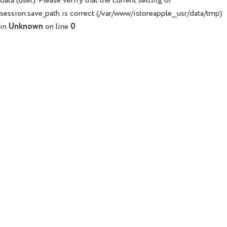
data (user). Please verify that the current setting of
session.save_path is correct (/var/www/istoreapple__usr/data/tmp)
in
Unknown
on line
0