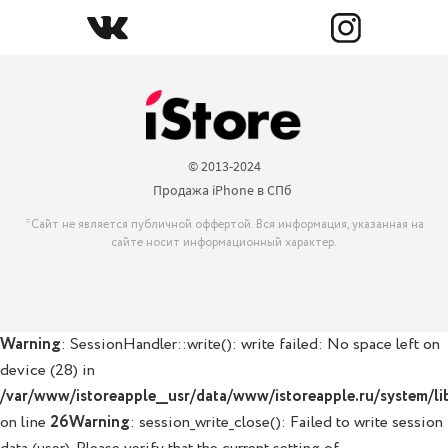
© 2013-2024

Продажа iPhone в СПб 
*Сайт не является публичной оффертой. Вся информация, указанная на
сайте носит информационный характер.
Warning
: SessionHandler::write(): write failed: No space left on
device (28) in
/var/www/istoreapple__usr/data/www/istoreapple.ru/system/lib
on line
26
Warning
: session_write_close(): Failed to write session