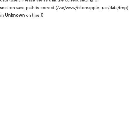
data (user). Please verify that the current setting of
session.save_path is correct (/var/www/istoreapple__usr/data/tmp)
in
Unknown
on line
0