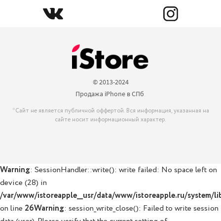
© 2013-2024

Продажа iPhone в СПб 
*Сайт не является публичной оффертой. Вся информация, указанная на
сайте носит информационный характер.
Warning
: SessionHandler::write(): write failed: No space left on
device (28) in
/var/www/istoreapple__usr/data/www/istoreapple.ru/system/lib
on line
26
Warning
: session_write_close(): Failed to write session