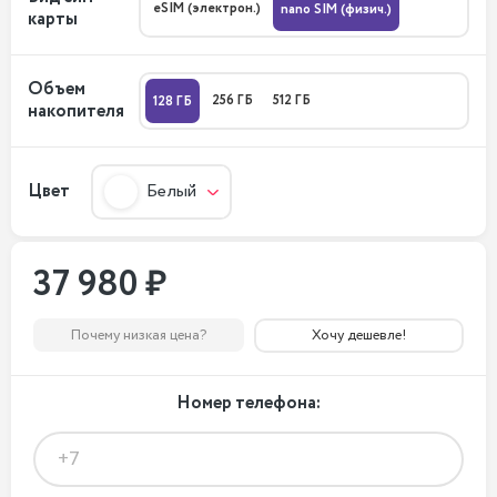
eSIM (электрон.)
nano SIM (физич.)
карты
Объем
256 ГБ
512 ГБ
128 ГБ
накопителя
Цвет
Белый
37 980 ₽
Почему низкая цена?
Хочу дешевле!
Номер телефона: