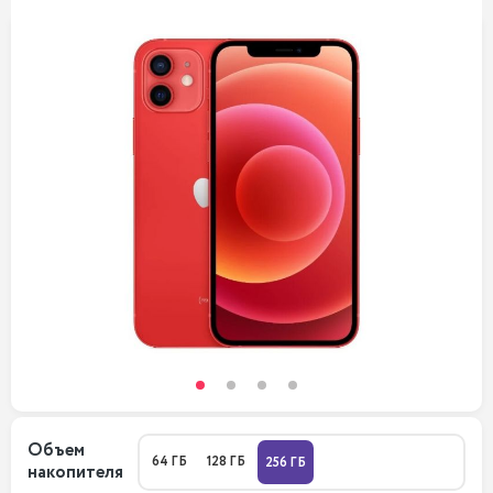
Объем
64 ГБ
128 ГБ
256 ГБ
накопителя