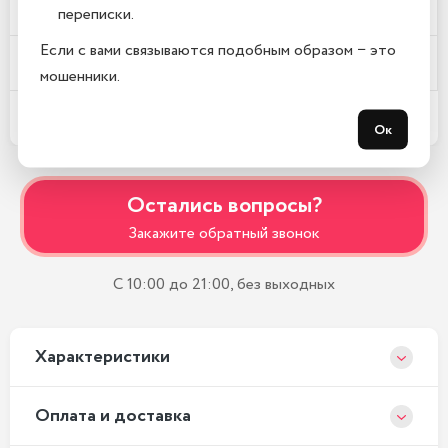
Почему у вас такие низкие цены?
переписки.
Если с вами связываются подобным образом − это
Где находится Ваш магазин?
мошенники.
Какой срок гарантии?
Ок
Остались вопросы?
Закажите обратный звонок
С 10:00 до 21:00, без выходных
Xарактеристики
Оплата и доставка