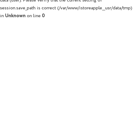
data (user). Please verify that the current setting of
session.save_path is correct (/var/www/istoreapple__usr/data/tmp)
in
Unknown
on line
0