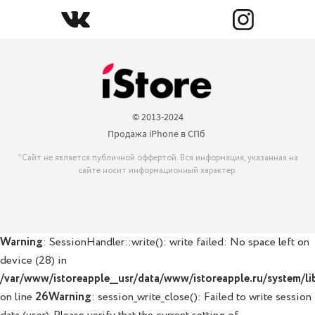
© 2013-2024

Продажа iPhone в СПб 
*Сайт не является публичной оффертой. Вся информация, указанная на
сайте носит информационный характер.
Warning
: SessionHandler::write(): write failed: No space left on
device (28) in
/var/www/istoreapple__usr/data/www/istoreapple.ru/system/lib
on line
26
Warning
: session_write_close(): Failed to write session