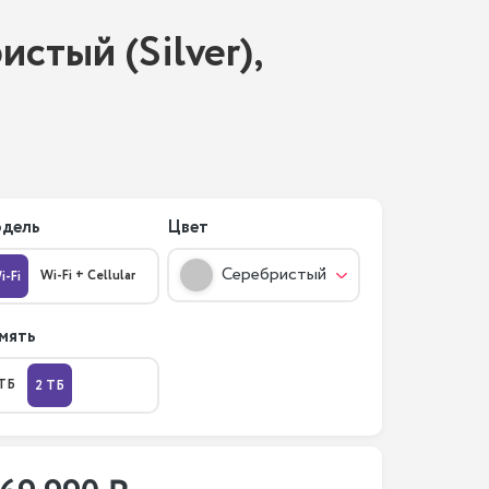
истый (Silver),
дель
Цвет
Серебристый
Wi-Fi + Cellular
i-Fi
мять
 ТБ
2 ТБ