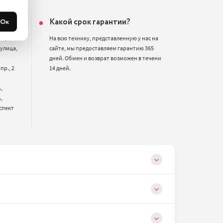
ин?
Какой срок гарантии?
Ок
2,

На всю технику, представленную у нас на 
улица, 
сайте, мы предоставляем гарантию 365 
дней. Обмен и возврат возможен в течени 
р., 2 
14 дней.




спект 