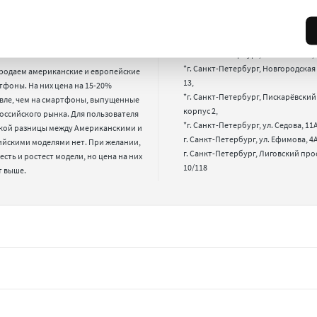
ему у вас такие низкие
Где находится Ваш магаз
ы?
*г. Санкт-Петербург, 17-я лин. B.O., 2
*г. Санкт-Петербург, Новгородская 
родаем американские и европейские 
13,

фоны. На них цена на 15-20% 
*г. Санкт-Петербург, Пискарёвский п
вле, чем на смартфоны, выпущенные 
корпус 2,

оссийского рынка. Для пользователя 
*г. Санкт-Петербург, ул. Седова, 11А,
кой разницы между Американскими и 
г. Санкт-Петербург, ул. Ефимова, 4А,
ийскими моделями нет. При желании, 
г. Санкт-Петербург, Лиговский про
 есть и ростест модели, но цена на них 
10/118
т выше.