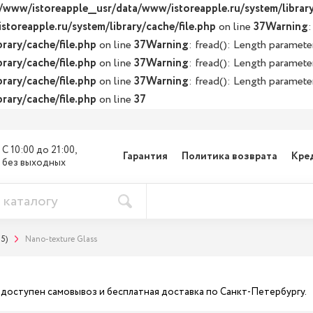
/www/istoreapple__usr/data/www/istoreapple.ru/system/library
toreapple.ru/system/library/cache/file.php
on line
37
Warning
:
rary/cache/file.php
on line
37
Warning
: fread(): Length paramete
rary/cache/file.php
on line
37
Warning
: fread(): Length paramete
rary/cache/file.php
on line
37
Warning
: fread(): Length paramete
rary/cache/file.php
on line
37
С 10:00 до 21:00, 

Гарантия
Политика возврата
Кре
без выходных
M5)
Nano-texture Glass
ас доступен самовывоз и бесплатная доставка по Санкт-Петербургу.