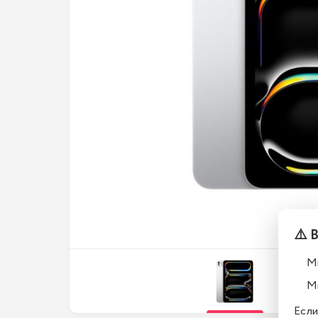
⚠️ 
М
М
Если