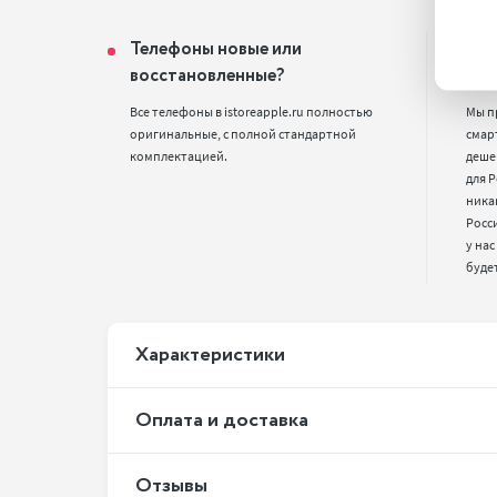
Телефоны новые или
Поч
восстановленные?
цен
Все телефоны в istoreapple.ru полностью 
Мы п
оригинальные, с полной стандартной 
смарт
комплектацией.
деше
для Р
ника
Росс
у нас
буде
Xарактеристики
Оплата и доставка
Отзывы