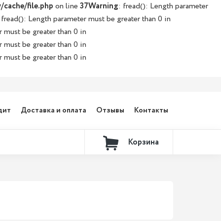
/cache/file.php
on line
37
Warning
: fread(): Length parameter
 fread(): Length parameter must be greater than 0 in
r must be greater than 0 in
r must be greater than 0 in
r must be greater than 0 in
дит
Доставка и оплата
Отзывы
Контакты
Корзина