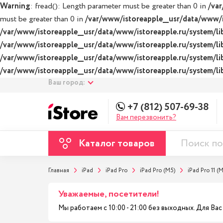
Warning
: fread(): Length parameter must be greater than 0 in
/var
must be greater than 0 in
/var/www/istoreapple__usr/data/www/is
/var/www/istoreapple__usr/data/www/istoreapple.ru/system/lib
/var/www/istoreapple__usr/data/www/istoreapple.ru/system/lib
/var/www/istoreapple__usr/data/www/istoreapple.ru/system/lib
/var/www/istoreapple__usr/data/www/istoreapple.ru/system/lib
Ваш город:
+7 (812) 507-69-38
Вам перезвонить?
Каталог товаров
Главная
iPad
iPad Pro
iPad Pro (M5)
iPad Pro 11 (
Уважаемые, посетители!
Мы работаем с 10:00 - 21:00 без выходных. Для В