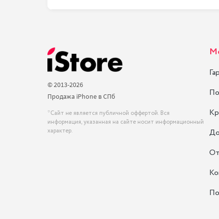
М
Га
© 2013-2026
По
Продажа iPhone в СПб
Кр
*Сайт не является публичной оффертой. Вся
информация, указанная на сайте носит информационный
характер.
До
От
Ко
По