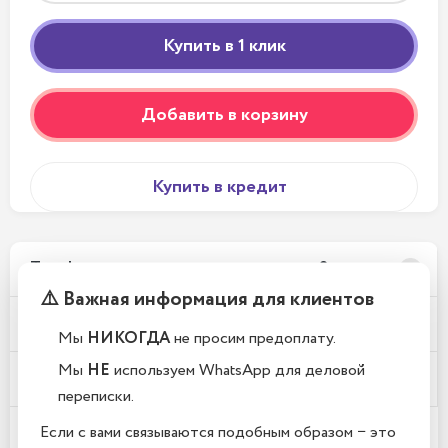
Добавить в корзину
Купить в кредит
Телефоны новые или восстановленные?
⚠️ Важная информация для клиентов
Почему у вас такие низкие цены?
Мы
НИКОГДА
не просим предоплату.
Мы
НЕ
используем WhatsApp для деловой
Где находится Ваш магазин?
переписки.
Если с вами связываются подобным образом − это
Какой срок гарантии?