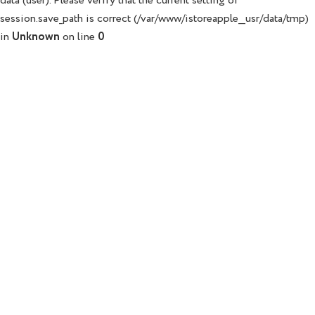
data (user). Please verify that the current setting of
session.save_path is correct (/var/www/istoreapple__usr/data/tmp)
in
Unknown
on line
0