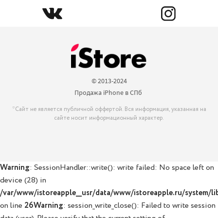
© 2013-2024

Продажа iPhone в СПб 
*Сайт не является публичной оффертой. Вся информация, указанная на
сайте носит информационный характер.
Warning
: SessionHandler::write(): write failed: No space left on
device (28) in
/var/www/istoreapple__usr/data/www/istoreapple.ru/system/lib
on line
26
Warning
: session_write_close(): Failed to write session