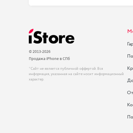
М
Га
© 2013-2026
По
Продажа iPhone в СПб
Кр
*Сайт не является публичной оффертой. Вся
информация, указанная на сайте носит информационный
характер.
До
От
Ко
По