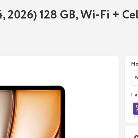
4, 2026) 128 GB, Wi-Fi + Ce
Мо
W
Па
1