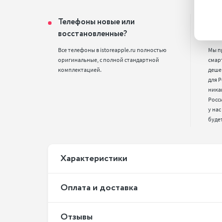
Телефоны новые или
Поч
восстановленные?
цен
Все телефоны в istoreapple.ru полностью 
Мы п
оригинальные, с полной стандартной 
смарт
комплектацией.
деше
для Р
ника
Росс
у нас
буде
Xарактеристики
Оплата и доставка
Отзывы