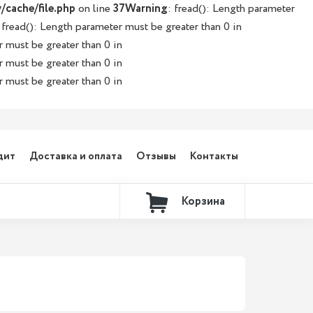
/cache/file.php
on line
37
Warning
: fread(): Length parameter
 fread(): Length parameter must be greater than 0 in
r must be greater than 0 in
r must be greater than 0 in
r must be greater than 0 in
дит
Доставка и оплата
Отзывы
Контакты
Корзина