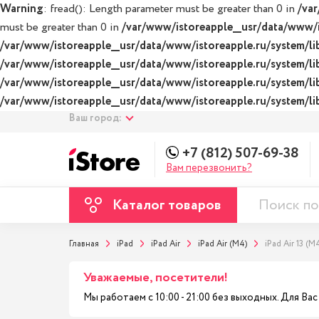
Warning
: fread(): Length parameter must be greater than 0 in
/var
must be greater than 0 in
/var/www/istoreapple__usr/data/www/is
/var/www/istoreapple__usr/data/www/istoreapple.ru/system/lib
/var/www/istoreapple__usr/data/www/istoreapple.ru/system/lib
/var/www/istoreapple__usr/data/www/istoreapple.ru/system/lib
/var/www/istoreapple__usr/data/www/istoreapple.ru/system/lib
Ваш город:
+7 (812) 507-69-38
Вам перезвонить?
Каталог товаров
Главная
iPad
iPad Air
iPad Air (M4)
iPad Air 13 (M
Уважаемые, посетители!
Мы работаем с 10:00 - 21:00 без выходных. Для В