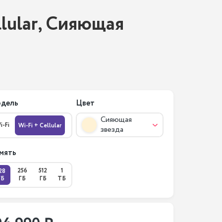
llular, Сияющая
дель
Цвет
Сияющая
i-Fi
Wi-Fi + Cellular
звезда
мять
256
512
1
28
ГБ
ГБ
ГБ
ТБ