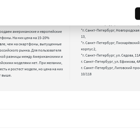
ему у вас такие низкие
Где находится Ваш магаз
ы?
*г. Санкт-Петербург, 17-я лин. B.O., 2
*г. Санкт-Петербург, Новгородская 
родаем американские и европейские 
13,

фоны. На них цена на 15-20% 
*г. Санкт-Петербург, Пискарёвский п
вле, чем на смартфоны, выпущенные 
корпус 2,

оссийского рынка. Для пользователя 
*г. Санкт-Петербург, ул. Седова, 11А,
кой разницы между Американскими и 
г. Санкт-Петербург, ул. Ефимова, 4А,
ийскими моделями нет. При желании, 
г. Санкт-Петербург, Лиговский про
 есть и ростест модели, но цена на них 
10/118
т выше.