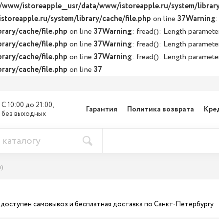
/www/istoreapple__usr/data/www/istoreapple.ru/system/library
toreapple.ru/system/library/cache/file.php
on line
37
Warning
:
rary/cache/file.php
on line
37
Warning
: fread(): Length paramete
rary/cache/file.php
on line
37
Warning
: fread(): Length paramete
rary/cache/file.php
on line
37
Warning
: fread(): Length paramete
rary/cache/file.php
on line
37
С 10:00 до 21:00, 

Гарантия
Политика возврата
Кре
без выходных
4)
ас доступен самовывоз и бесплатная доставка по Санкт-Петербургу.