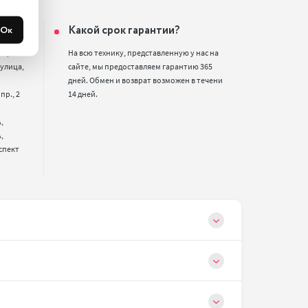
ин?
Какой срок гарантии?
Ок
2,

На всю технику, представленную у нас на 
улица, 
сайте, мы предоставляем гарантию 365 
дней. Обмен и возврат возможен в течени 
р., 2 
14 дней.




спект 