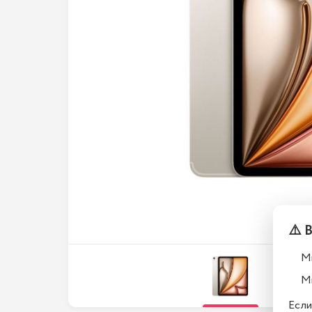
⚠️ 
М
М
Если