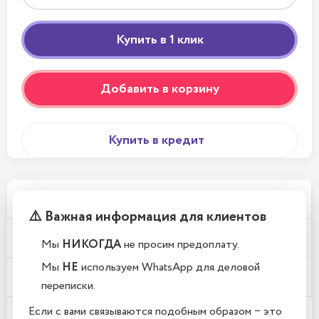
Добавить в корзину
Купить в кредит
Телефоны новые или восстановленные?
⚠️ Важная информация для клиентов
Почему у вас такие низкие цены?
Мы
НИКОГДА
не просим предоплату.
Мы
НЕ
используем WhatsApp для деловой
Где находится Ваш магазин?
переписки.
Если с вами связываются подобным образом − это
Какой срок гарантии?