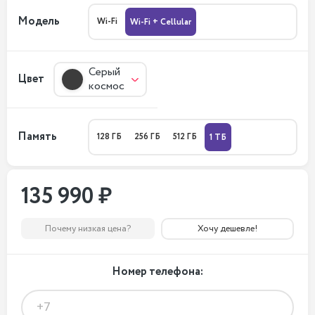
Модель
Wi-Fi
Wi-Fi + Cellular
Серый
Цвет
космос
Память
128 ГБ
256 ГБ
512 ГБ
1 ТБ
135 990 ₽
Почему низкая цена?
Хочу дешевле!
Номер телефона: