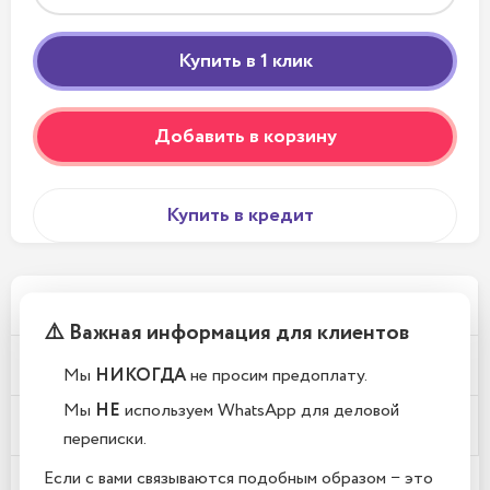
Добавить в корзину
Купить в кредит
Телефоны новые или восстановленные?
⚠️ Важная информация для клиентов
Почему у вас такие низкие цены?
Мы
НИКОГДА
не просим предоплату.
Мы
НЕ
используем WhatsApp для деловой
Где находится Ваш магазин?
переписки.
Если с вами связываются подобным образом − это
Какой срок гарантии?