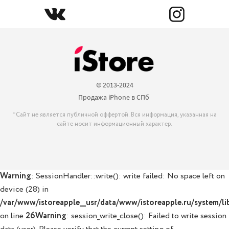
© 2013-2024

Продажа iPhone в СПб 
*Сайт не является публичной оффертой. Вся информация, указанная на
сайте носит информационный характер.
Warning
: SessionHandler::write(): write failed: No space left on
device (28) in
/var/www/istoreapple__usr/data/www/istoreapple.ru/system/lib
on line
26
Warning
: session_write_close(): Failed to write session