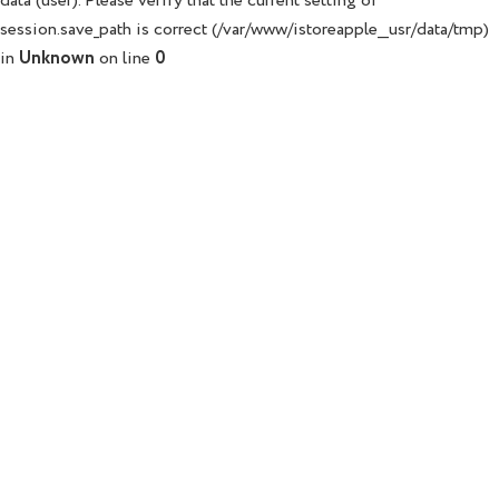
data (user). Please verify that the current setting of
session.save_path is correct (/var/www/istoreapple__usr/data/tmp)
in
Unknown
on line
0