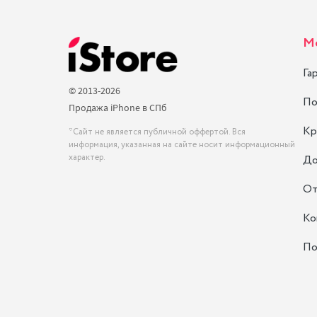
М
Га
© 2013-2026
По
Продажа iPhone в СПб
Кр
*Сайт не является публичной оффертой. Вся
информация, указанная на сайте носит информационный
характер.
До
От
Ко
По