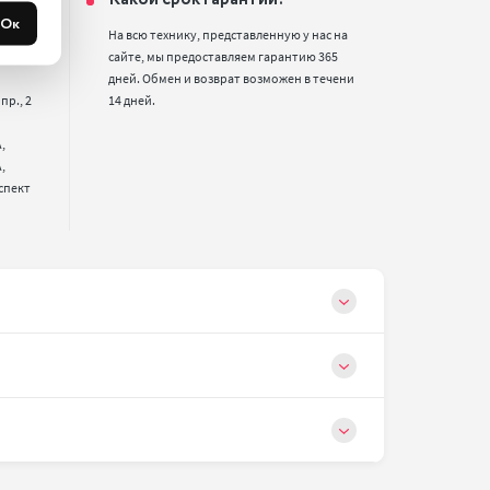
Ок
2,

На всю технику, представленную у нас на 
улица, 
сайте, мы предоставляем гарантию 365 
дней. Обмен и возврат возможен в течени 
р., 2 
14 дней.




спект 