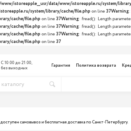
/www/istoreapple__usr/data/www/istoreapple.ru/system/library
toreapple.ru/system/library/cache/file.php
on line
37
Warning
:
rary/cache/file.php
on line
37
Warning
: fread(): Length paramete
rary/cache/file.php
on line
37
Warning
: fread(): Length paramete
rary/cache/file.php
on line
37
Warning
: fread(): Length paramete
rary/cache/file.php
on line
37
С 10:00 до 21:00, 

Гарантия
Политика возврата
Кре
без выходных
ас доступен самовывоз и бесплатная доставка по Санкт-Петербургу.