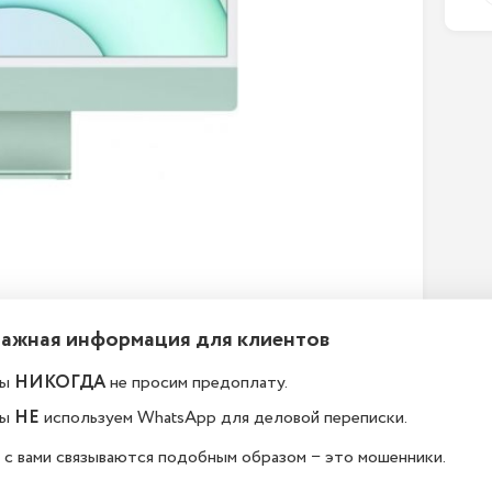
Важная информация для клиентов
ы
НИКОГДА
не просим предоплату.
ы
НЕ
используем WhatsApp для деловой переписки.
 с вами связываются подобным образом − это мошенники.
ему у вас такие низкие
Где находится Ваш магаз