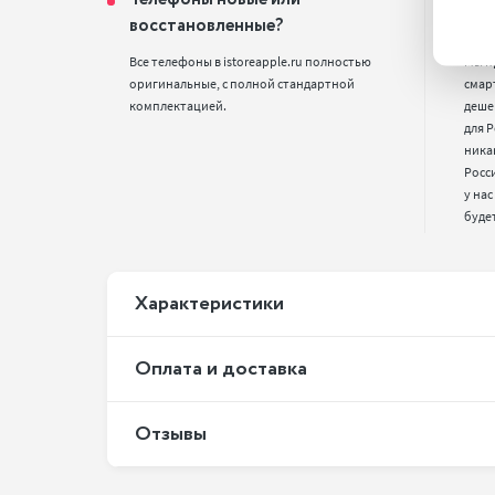
восстановленные?
цен
Все телефоны в istoreapple.ru полностью 
Мы п
оригинальные, с полной стандартной 
смарт
комплектацией.
деше
для Р
ника
Росс
у нас
буде
Xарактеристики
Оплата и доставка
Отзывы