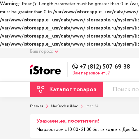
Warning
: fread(): Length parameter must be greater than 0 in
/var
must be greater than 0 in
/var/www/istoreapple__usr/data/www/is
/var/www/istoreapple__usr/data/www/istoreapple.ru/system/lib
/var/www/istoreapple__usr/data/www/istoreapple.ru/system/lib
/var/www/istoreapple__usr/data/www/istoreapple.ru/system/lib
/var/www/istoreapple__usr/data/www/istoreapple.ru/system/lib
Ваш город:
+7 (812) 507-69-38
Вам перезвонить?
Каталог товаров
Главная
MacBook и iMac
iMac 24
Уважаемые, посетители!
Мы работаем с 10:00 - 21:00 без выходных. Для В