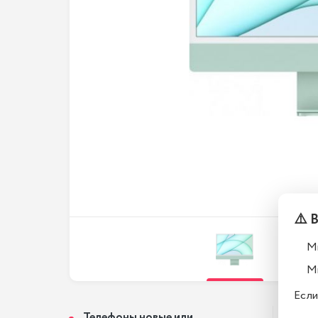
⚠️ 
М
М
Если
Телефоны новые или
Поч