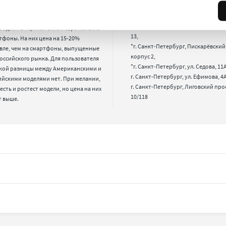
ы?
*г. Санкт-Петербург, 17-я лин. B.O., 2
*г. Санкт-Петербург, Новгородская 
родаем американские и европейские 
13,

фоны. На них цена на 15-20% 
*г. Санкт-Петербург, Пискарёвский п
вле, чем на смартфоны, выпущенные 
корпус 2,

оссийского рынка. Для пользователя 
*г. Санкт-Петербург, ул. Седова, 11А,
кой разницы между Американскими и 
г. Санкт-Петербург, ул. Ефимова, 4А,
ийскими моделями нет. При желании, 
г. Санкт-Петербург, Лиговский про
 есть и ростест модели, но цена на них 
10/118
т выше.