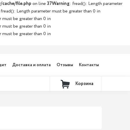
/cache/file.php
on line
37
Warning
: fread(): Length parameter
 fread(): Length parameter must be greater than 0 in
r must be greater than 0 in
r must be greater than 0 in
r must be greater than 0 in
дит
Доставка и оплата
Отзывы
Контакты
Корзина