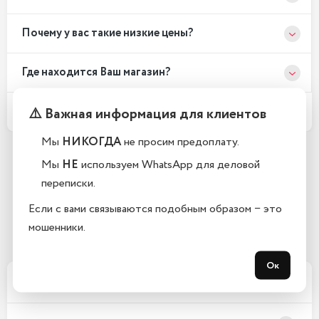
Почему у вас такие низкие цены?
Где находится Ваш магазин?
Какой срок гарантии?
⚠️ Важная информация для клиентов
Мы
НИКОГДА
не просим предоплату.
Мы
НЕ
используем WhatsApp для деловой
Остались вопросы?
переписки.
Закажите обратный звонок
Если с вами связываются подобным образом − это
мошенники.
С 10:00 до 21:00, без выходных
Ок
Xарактеристики