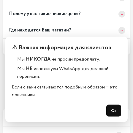
Почему у вас такие низкие цены?
Где находится Ваш магазин?
Какой срок гарантии?
⚠️ Важная информация для клиентов
Мы
НИКОГДА
не просим предоплату.
Мы
НЕ
используем WhatsApp для деловой
Остались вопросы?
переписки.
Закажите обратный звонок
Если с вами связываются подобным образом − это
мошенники.
С 10:00 до 21:00, без выходных
Ок
Xарактеристики