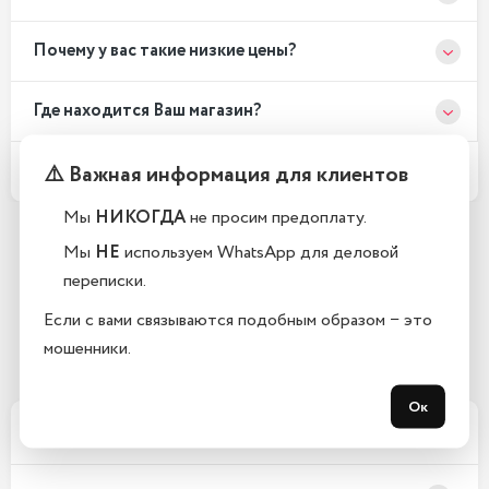
Почему у вас такие низкие цены?
Где находится Ваш магазин?
Какой срок гарантии?
⚠️ Важная информация для клиентов
Мы
НИКОГДА
не просим предоплату.
Мы
НЕ
используем WhatsApp для деловой
Остались вопросы?
переписки.
Закажите обратный звонок
Если с вами связываются подобным образом − это
мошенники.
С 10:00 до 21:00, без выходных
Ок
Xарактеристики